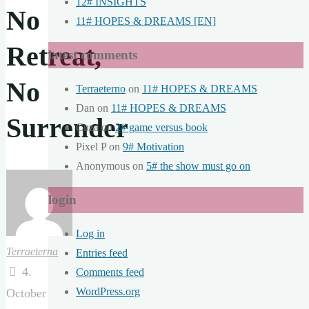
12# INSIGHTS
No
11# HOPES & DREAMS [EN]
Retreat,
latest comments
No
Terraeterno
on
11# HOPES & DREAMS
Dan
on
11# HOPES & DREAMS
Surrender
Cuza
on
2# game versus book
Pixel P
on
9# Motivation
Anonymous
on
5# the show must go on
login
Log in
Terraeterna
Entries feed
4.
Comments feed
WordPress.org
October