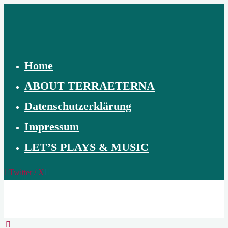
Skip
to
content
Home
ABOUT TERRAETERNA
Datenschutzerklärung
Impressum
LET’S PLAYS & MUSIC
Twitter / X
TERRAETERNA
THE
CREATION