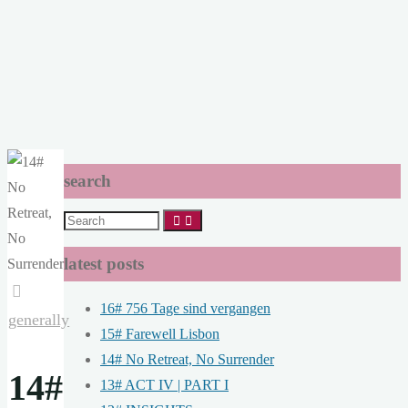
search
Search
for:
latest posts
16# 756 Tage sind vergangen
generally
15# Farewell Lisbon
14# No Retreat, No Surrender
14#
13# ACT IV | PART I