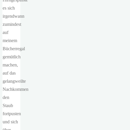
es sich
irgendwann
zumindest
auf
meinem
Bücherregal
gemütlich
machen,
auf das
gelangweilte
Nachkommen
den
Staub
fortpusten
und sich
über