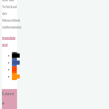
Schicksal
der
Menschheit
mitbestimmt.
translate
text
Leave
a