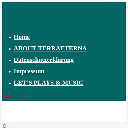
Skip
to
content
Home
ABOUT TERRAETERNA
Datenschutzerklärung
Impressum
LET’S PLAYS & MUSIC
Twitter / X
TERRAETERNA
THE
CREATION