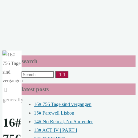
search
Search
for:
latest posts
generally
16# 756 Tage sind vergangen
15# Farewell Lisbon
16#
14# No Retreat, No Surrender
13# ACT IV | PART I