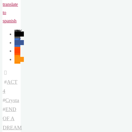
translate
to
spanish
#
ACT
4
#
Crysta
#
END
OF A
DREAM