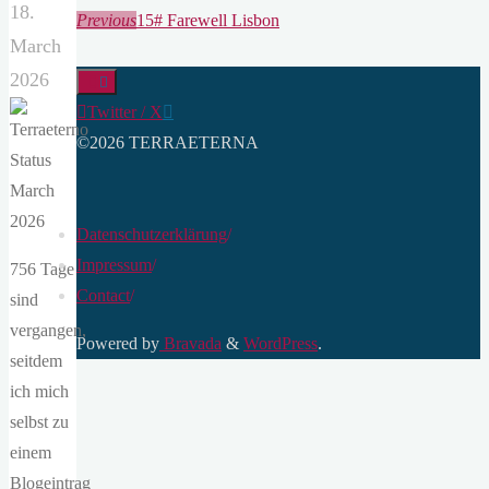
18.
Previous
15# Farewell Lisbon
March
2026
Twitter / X
©2026 TERRAETERNA
Datenschutzerklärung
/
Impressum
/
756 Tage
Contact
/
sind
vergangen,
Powered by
Bravada
&
WordPress
.
seitdem
ich mich
selbst zu
einem
Blogeintrag