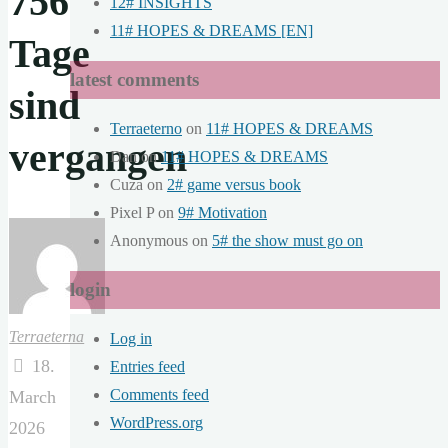
756
12# INSIGHTS
11# HOPES & DREAMS [EN]
Tage
latest comments
sind
Terraeterno
on
11# HOPES & DREAMS
vergangen
Dan
on
11# HOPES & DREAMS
Cuza
on
2# game versus book
Pixel P
on
9# Motivation
Anonymous
on
5# the show must go on
login
Terraeterna
Log in
18.
Entries feed
Comments feed
March
WordPress.org
2026