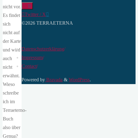
nicht vor.
Twitter / X
Es findet
©2026 TERRAETERNA
sich
nicht auf
der Karte
Datenschutzerklärung
/
und wird
Impressum
/
auch
Contact
/
nicht
erwähnt.
Powered by
Bravada
&
WordPress
.
Wieso
schreibe
ich im
Terraeterno-
Buch
also über
Genua?