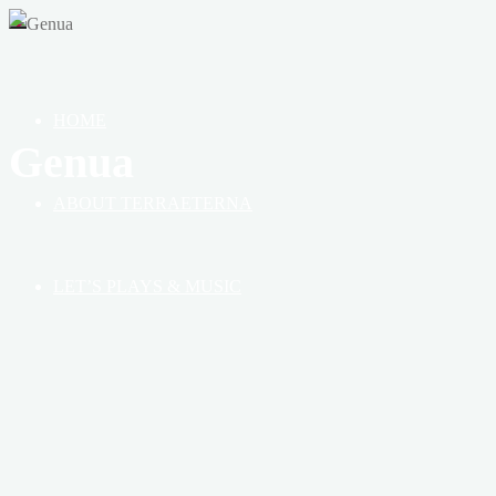
OF
HEAVEN,
EARTH
&
HOME
BOOK
Genua
ABOUT TERRAETERNA
LET’S PLAYS & MUSIC