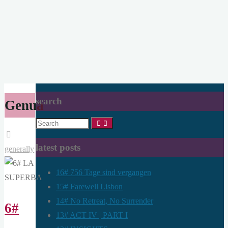
search
Genua
Search
for:
latest posts
generally
16# 756 Tage sind vergangen
15# Farewell Lisbon
14# No Retreat, No Surrender
6#
13# ACT IV | PART I