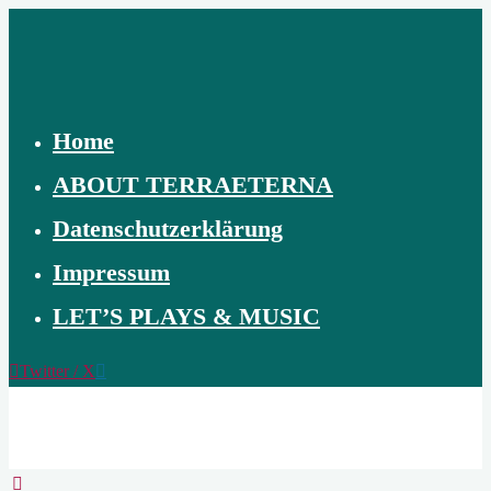
Skip
to
content
Home
ABOUT TERRAETERNA
Datenschutzerklärung
Impressum
LET’S PLAYS & MUSIC
Twitter / X
TERRAETERNA
THE
CREATION