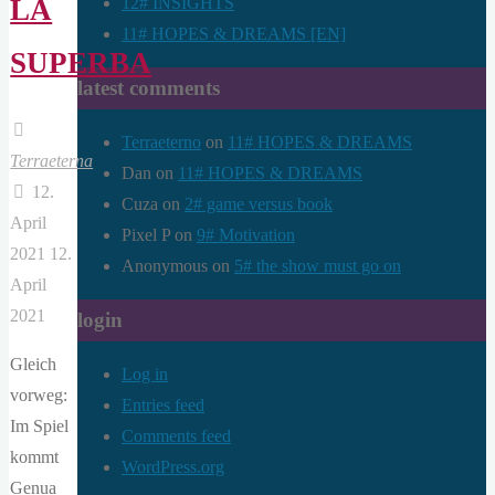
12# INSIGHTS
LA
11# HOPES & DREAMS [EN]
SUPERBA
latest comments
Terraeterno
on
11# HOPES & DREAMS
Terraeterna
Dan
on
11# HOPES & DREAMS
12.
Cuza
on
2# game versus book
April
Pixel P
on
9# Motivation
2021
12.
Anonymous
on
5# the show must go on
April
2021
login
Gleich
Log in
vorweg:
Entries feed
Im Spiel
Comments feed
kommt
WordPress.org
Genua