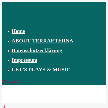
Skip
to
content
Home
ABOUT TERRAETERNA
Datenschutzerklärung
Impressum
LET’S PLAYS & MUSIC
Twitter / X
TERRAETERNA
THE
CREATION