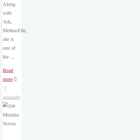
Along
with
Ark,
Melina/Elle,
she is
one of
the …
Read
"10#
more
Mundus
Novus
generally
[EN]"