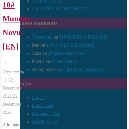
12# INSIGHTS
10#
11# HOPES & DREAMS [EN]
Mundus
latest comments
Novus
Terraeterno
on
11# HOPES & DREAMS
[EN]
Dan
on
11# HOPES & DREAMS
Cuza
on
2# game versus book
Pixel P
on
9# Motivation
Anonymous
on
5# the show must go on
Terraeterna
22.
login
December
2021
22.
Log in
December
Entries feed
2021
Comments feed
WordPress.org
A lot has