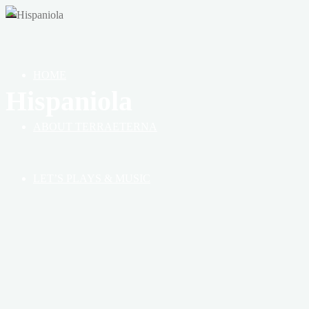
OF
HEAVEN,
EARTH
&
HOME
BOOK
Hispaniola
ABOUT TERRAETERNA
LET’S PLAYS & MUSIC