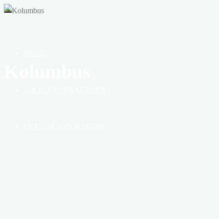
OF
HEAVEN,
EARTH
&
HOME
BOOK
Kolumbus
ABOUT TERRAETERNA
LET’S PLAYS & MUSIC