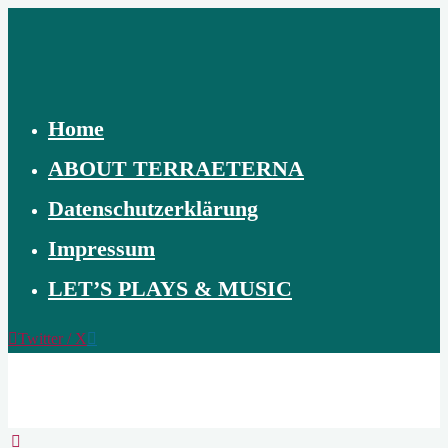
Skip
to
content
Home
ABOUT TERRAETERNA
Datenschutzerklärung
Impressum
LET’S PLAYS & MUSIC
Twitter / X
TERRAETERNA
THE
CREATION