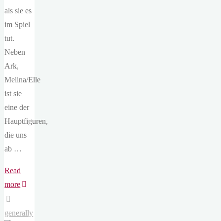
als sie es
im Spiel
tut.
Neben
Ark,
Melina/Elle
ist sie
eine der
Hauptfiguren,
die uns
ab …
Read
"10#
more
Mundus
Novus"
generally