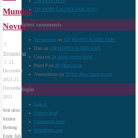
12# INSIGHTS
11# HOPES & DREAMS [EN]
Mundus
latest comments
Novus
Terraeterno
on
11# HOPES & DREAMS
Dan
on
11# HOPES & DREAMS
Terraeterna
Cuza
on
2# game versus book
21.
Pixel P
on
9# Motivation
December
Anonymous
on
5# the show must go on
2021
21.
December
login
2021
Log in
Seit dem
Entries feed
letzten
Comments feed
Beitrag
WordPress.org
Ende Juli