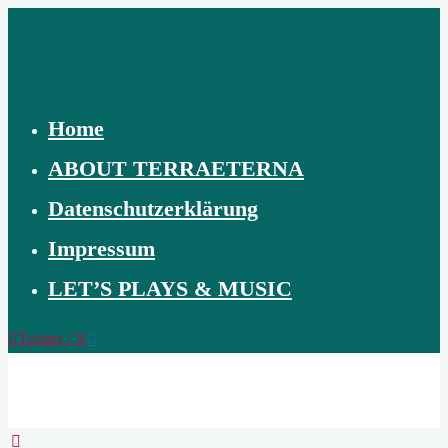
Skip
to
content
Home
ABOUT TERRAETERNA
Datenschutzerklärung
Impressum
LET’S PLAYS & MUSIC
Twitter / X
TERRAETERNA
THE
CREATION