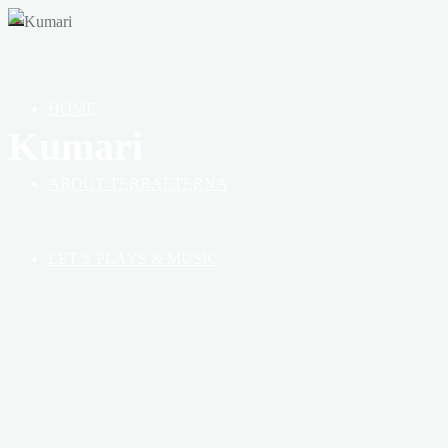
OF
HEAVEN,
EARTH
&
HOME
BOOK
Kumari
ABOUT TERRAETERNA
LET’S PLAYS & MUSIC