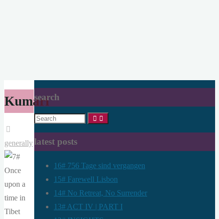
search
Kumari
Search
for:
latest posts
generally
16# 756 Tage sind vergangen
15# Farewell Lisbon
14# No Retreat, No Surrender
13# ACT IV | PART I