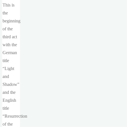
This is
the
beginning
of the
third act
with the
German
title
“Light
and
Shadow”
and the
English
title
“Resurrection
of the