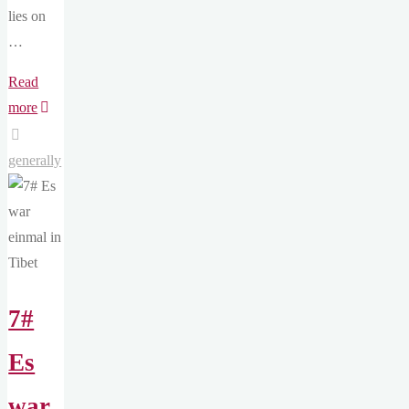
lies on
…
Read
"7#
more
Once
upon
generally
a
time
in
Tibet"
7#
Es
war