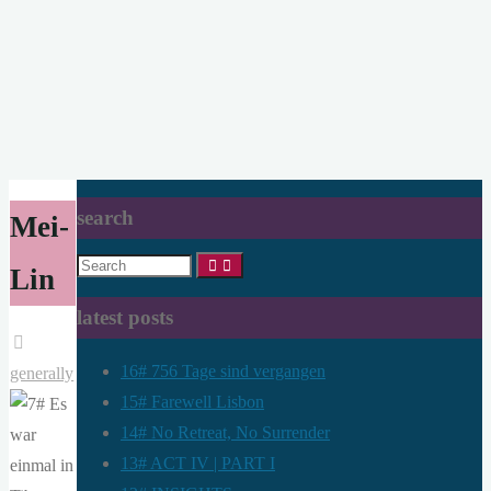
search
Mei-
Search
Lin
for:
latest posts
16# 756 Tage sind vergangen
generally
15# Farewell Lisbon
14# No Retreat, No Surrender
13# ACT IV | PART I