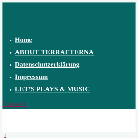
Skip
to
content
Home
ABOUT TERRAETERNA
Datenschutzerklärung
Impressum
LET’S PLAYS & MUSIC
Twitter / X
TERRAETERNA
THE
CREATION