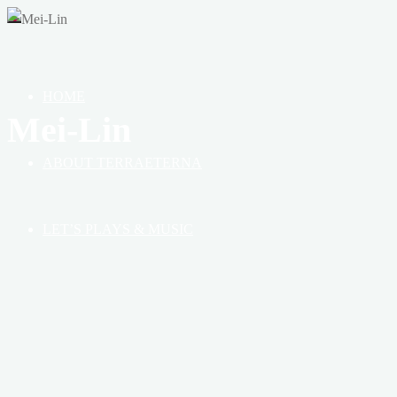
OF
HEAVEN,
EARTH
&
HOME
BOOK
Mei-Lin
ABOUT TERRAETERNA
LET’S PLAYS & MUSIC