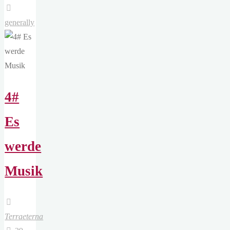
there
will
generally
be
music"
4#
Es
werde
Musik
Terraeterna