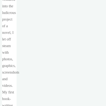
into the
ludicrous
project
of a
novel, I
let off
steam
with
photos,
graphics,
screenshots
and
videos.
My first
book-
writing