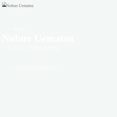
OF
HEAVEN,
EARTH
&
HOME
BOOK
Nobuo Uematsu
ABOUT TERRAETERNA
LET’S PLAYS & MUSIC