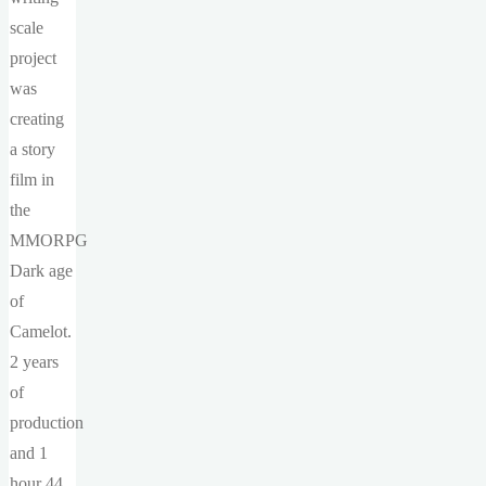
scale
project
was
creating
a story
film in
the
MMORPG
Dark age
of
Camelot.
2 years
of
production
and 1
hour 44