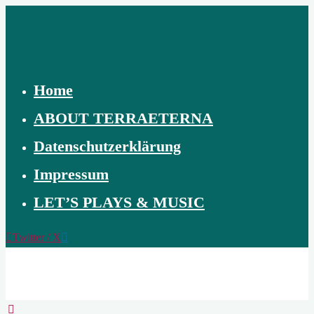
Skip
to
content
Home
ABOUT TERRAETERNA
Datenschutzerklärung
Impressum
LET’S PLAYS & MUSIC
Twitter / X
TERRAETERNA
THE
CREATION