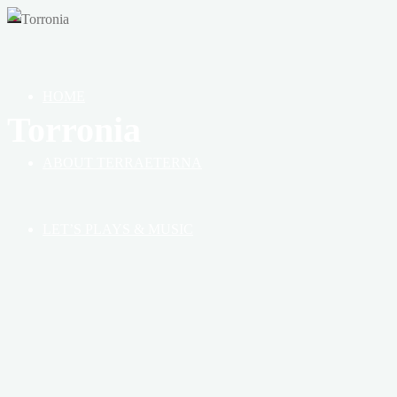
OF
HEAVEN,
EARTH
&
HOME
BOOK
Torronia
ABOUT TERRAETERNA
LET’S PLAYS & MUSIC