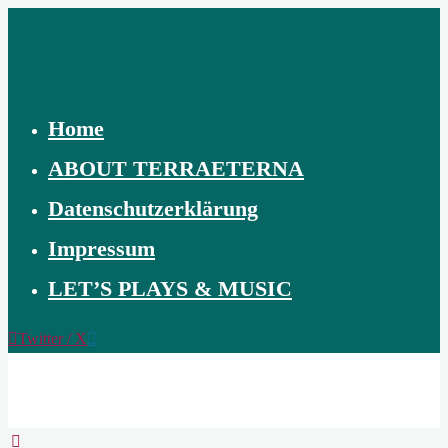
Skip
to
content
Home
ABOUT TERRAETERNA
Datenschutzerklärung
Impressum
LET’S PLAYS & MUSIC
Twitter / X
TERRAETERNA
THE
CREATION