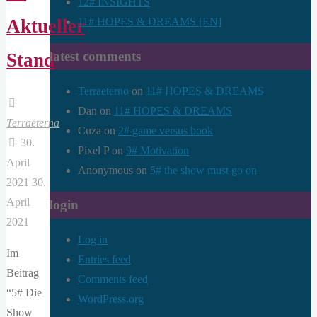
12# INSIGHTS
11# HOPES & DREAMS [EN]
Aktueller
latest comments
Stand
Terraeterno
on
11# HOPES & DREAMS
Dan
on
11# HOPES & DREAMS
Terraeterna
Cuza
on
2# game versus book
30.
Pixel P
on
9# Motivation
April
Anonymous
on
5# the show must go on
2021
30.
April
login
2021
Log in
Im
Entries feed
Beitrag
Comments feed
“5# Die
WordPress.org
Show