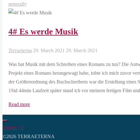
generally
4# Es werde Musik
Terraeterna
29. March 2021
29. March 2021
Was hat Musik mit dem Schreiben eines Romans zu tun? Die Antwort
Projekt eines Romans herangewagt habe, tobte ich mich zuvor verst
der Größenordnung des Buchschreibens war die Erstellung eines
1Std 44min Laufzeit später stand ich vor meinem fertigen Film un
"4#
Read more
Es
werde
Twitter / X
Musik"
©2026 TERRAETERNA