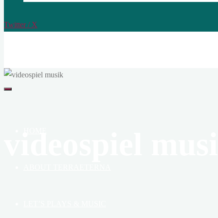
Twitter / X
TERRAETERNA
THE
CREATION
OF
HEAVEN,
EARTH
&
videospiel mus
HOME
BOOK
ABOUT TERRAETERNA
LET’S PLAYS & MUSIC