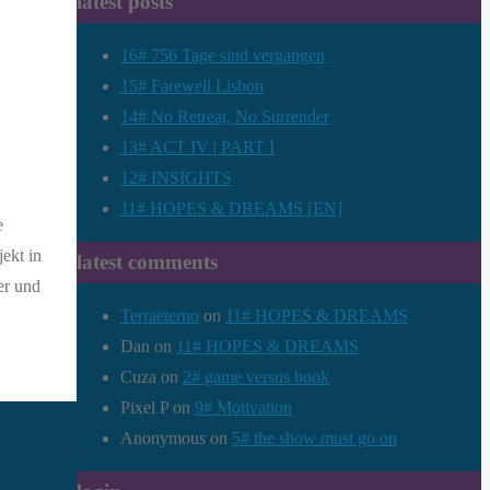
latest posts
16# 756 Tage sind vergangen
15# Farewell Lisbon
14# No Retreat, No Surrender
13# ACT IV | PART I
12# INSIGHTS
11# HOPES & DREAMS [EN]
e
ekt in
latest comments
er und
Terraeterno
on
11# HOPES & DREAMS
Dan
on
11# HOPES & DREAMS
Cuza
on
2# game versus book
Pixel P
on
9# Motivation
Anonymous
on
5# the show must go on